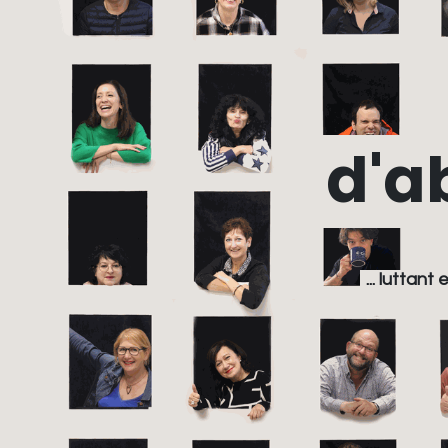
d'a
... lutta